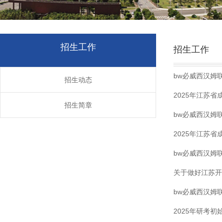
招生工作
招生工作
bw必威西汉姆
招生动态
2025年江苏
招生简章
bw必威西汉姆
2025年江苏
bw必威西汉姆联
关于做好江苏开
bw必威西汉姆
2025年研考