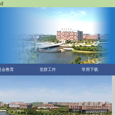
d
社会教育
党群工作
常用下载