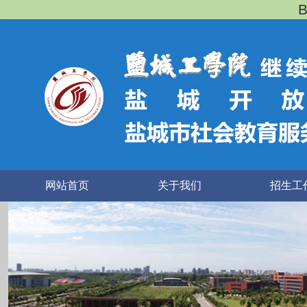
网站首页
关于我们
招生工