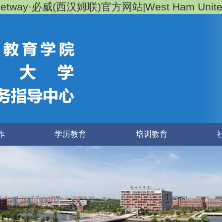
Betway·必威(西汉姆联)官方网站|West Ham Unite
作
学历教育
培训教育