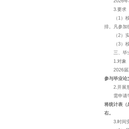
2026
3.要求
（1）
排。凡参加
（2）
（3）
三、毕
1.对象
202
参与毕业论
2.开展
需申请
将统计表（
右
。
3.时间