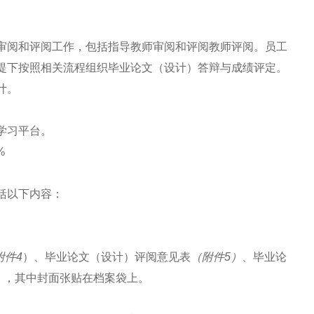
审阅和评阅工作，包括指导教师审阅和评阅教师评阅。员工
提下按照相关流程组织毕业论文（设计）答辩与成绩评定。
计。
学习平台。
%
括以下内容：
附件4
）、毕业论文（设计）评阅意见表
（附件5）
、毕业论
），其中封面张贴在档案袋上。