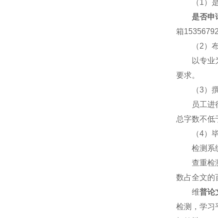
（1）是
是否申
箱1535679
（2）布
以专业
要求。
（3）撰
员工进
总字数不低于
（4）毕
检测系
查重检
数占全文的
维
普论
检测，学习