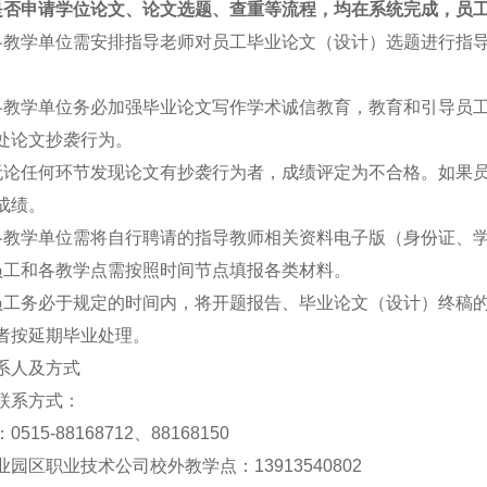
是否申请学位论文、论文选题、查重等流程，均在系统完成，员
各教学单位需安排指导老师对员工毕业论文（设计）选题进行指
各教学单位务必加强毕业论文写作学术诚信教育，教育和引导员
处论文抄袭行为。
无论任何环节发现论文有抄袭行为者，成绩评定为不合格。如果
成绩。
各教学单位需将自行聘请的指导教师相关资料电子版（身份证、
员工和各教学点需按照时间节点填报各类材料。
员工务必于规定的时间内，将开题报告、毕业论文（设计）终稿的
者按延期毕业处理。
系人及方式
联系方式：
515-88168712、88168150
园区职业技术公司校外教学点：13913540802