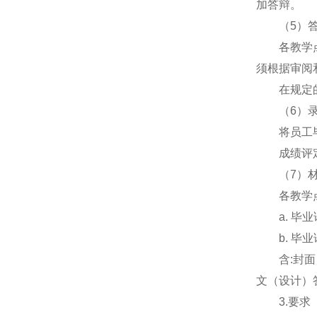
加答辩。
（5）答
各教学
须根据审阅
在规定
（6）录
将员工
成绩评
（7）材
各教学
a. 
b. 
含:封
文（设计）
3.要求