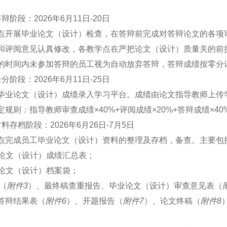
辩阶段：2026年6月11日-20日
点开展毕业论文（设计）检查，在答辩前完成对答辩论文的各项
和评阅意见认真修改，各教学点在严把论文（设计）质量关的前
的时间内未参加答辩的员工视为自动放弃答辩，答辩成绩按零分
分阶段：2026年6月11日-25日
毕业论文（设计）成绩录入学习平台。成绩由论文指导教师上传
定规则：指导教师审查成绩×40%+评阅成绩×20%+答辩成绩×40
料存档阶段：2026年6月26日-7月5日
点完成员工毕业论文（设计）资料的整理及存档，备查。主要包
毕业论文（设计）成绩汇总表；
毕业论文（设计）档案袋；
面（
附件3
）、最终稿查重报告、毕业论文（设计）审查意见表（
答辩结果表（
附件6
）、开题报告（
附件7
）、论文终稿（
附件8