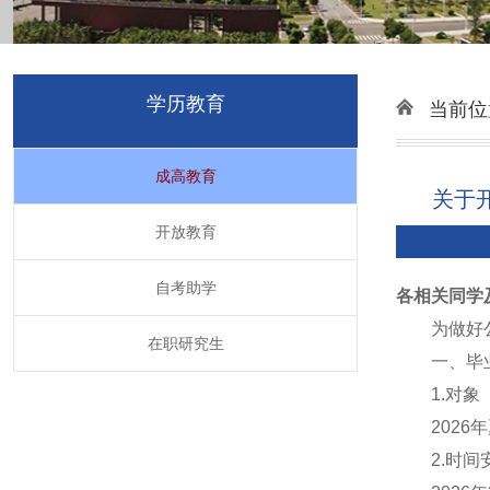
学历教育
当前位
成高教育
关于
开放教育
自考助学
各相关同学
为做好
在职研究生
一、毕
1.对象
2026
2.时间