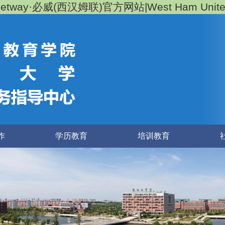
Betway·必威(西汉姆联)官方网站|West Ham Unite
作
学历教育
培训教育