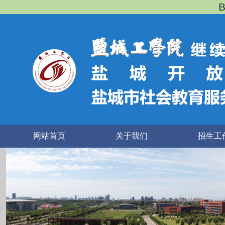
网站首页
关于我们
招生工