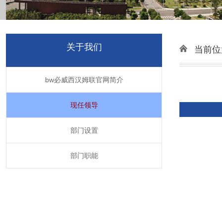
关于我们
当前位
bw必威西汉姆联官网简介
现任领导
部门设置
部门职能