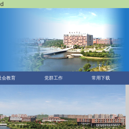
d
社会教育
党群工作
常用下载